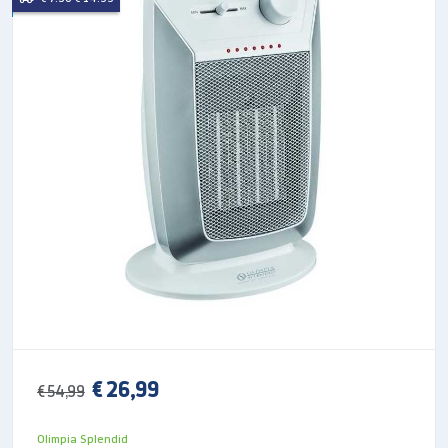
Termostato ambiente
Termostato di sicurezza
Funzione di sola ventilazione
Funzione anti-gelo
Selezione potenza
Regolazione inclinazione verticale
2 indicatori LED
Comandi meccanici
€ 26,99
€ 54,99
Olimpia Splendid