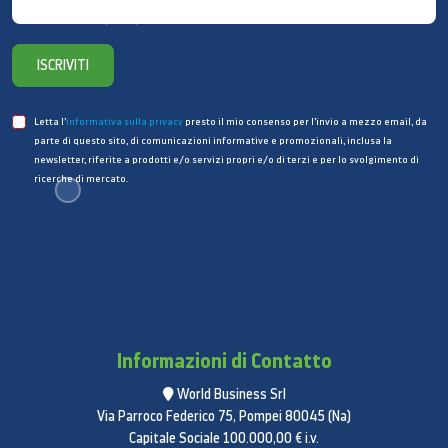
ISCRIVITI
Letta l’
informativa sulla privacy
presto il mio consenso per l’invio a mezzo email, da
parte di questo sito, di comunicazioni informative e promozionali, inclusa la
newsletter, riferite a prodotti e/o servizi propri e/o di terzi e per lo svolgimento di
ricerche di mercato.
Informazioni di Contatto
World Business Srl
Via Parroco Federico 75, Pompei 80045 (Na)
Capitale Sociale 100.000,00 € i.v.