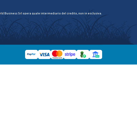
ld Business Srl opera quale intermediario del credito, non in esclusiva.