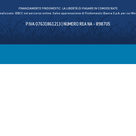
FINANZIAMENTO FINDOMESTIC: LA LIBERTÀ DI PAGARE IN COMODE RATE
inalizzato. IEBCC nel percorso online. Salvo approvazione di Findomestic Banca S.p.A. per cui Wor
P.IVA 07631861213 | NUMERO REA NA - 898705