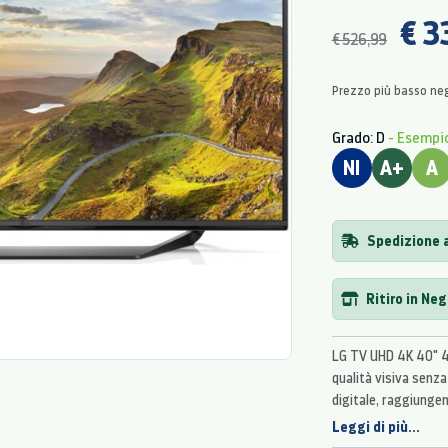
€ 3
€ 526,99
Prezzo più basso neg
Grado: D
- Esempi
NI
A+
A
Spedizione 
Ritiro in Ne
LG TV UHD 4K 40" 40
qualità visiva senza
digitale, raggiungen
HD per dettagli impe
Leggi di più...
contrasti più precisi 