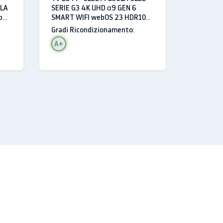
B/C
LA
SERIE G3 4K UHD α9 GEN 6
bOS
SMART WIFI webOS 23 HDR10
USB HDMI
Gradi Ricondizionamento:
A+