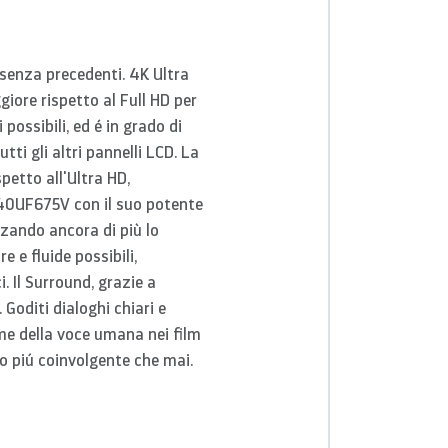
senza precedenti. 4K Ultra
iore rispetto al Full HD per
possibili, ed é in grado di
tti gli altri pannelli LCD.
La
spetto all'Ultra HD,
G 40UF675V
con il suo potente
zando ancora di più lo
e e fluide possibili,
 Il Surround, grazie a
Goditi dialoghi chiari e
ume della voce umana nei film
io piú coinvolgente che mai.