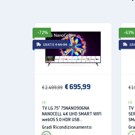
Pollici
Tecnologia retroilluminazio
-72%
-63%
Alta definizione
GRATIS
€ 59.99
GR
Formato Schermo
Risoluzione
Lingua menu schermo
€ 695,99
Frequenza
€ 2.499,99
€ 1
LCD backlight
LG
LG
TV LG 75" 75NANO906NA
TV 
Tipologia 3d
NANOCELL 4K UHD SMART WIFI
SER
webOS 5.0 HDR USB
SM
Caratteristiche
REFURBISHED HDMI
US
Gradi Ricondizionamento:
Gra
Colore rivestimento primari