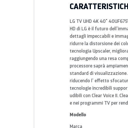
CARATTERISTIC
LG TV UHD 4K 40" 40UF675V: 
HD di LG è il futuro dell'im
dettagli impeccabili e immagi
ridurre la distorsione dei col
tecnologia Upscaler, migliora 
raggiungendo una resa comp
processore saprà ampiamente
standard di visualizzazione.
riducendo l' effetto sfocatu
tecnologie incredibili suppo
udibili con Clear Voice II. C
e nei programmi TV per rende
Modello
Marca