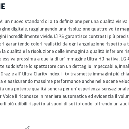
HE
un nuovo standard di alta definizione per una qualità visiva 
magine digitale, raggiungendo una risoluzione quattro volte magg
ni incredibilmente vivide. L'IPS garantisce contrasti più precisi 
ori garantendo colori realistici da ogni angolazione rispetto a tu
la qualità e la risoluzione delle immagini a qualità inferiore ri
lessiva prossima a quella di un'immagine Ultra HD nativa. L
 soddisfare lo spettatore con un dettaglio impeccabile, innal
 G
razie all' Ultra Clarity Index, il tv trasmette immagini più chiar
ra e assicurando massime performance anche nelle scene veloci.
rta una potente qualità sonora per un' esperienza sensazionale. 
lear Voice II riconosce in maniera automatica ed evidenzia il vol
rli più udibili rispetto ai suoni di sottofondo, offrendo un aud
Lg