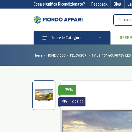
Cosa significa Ricondizionato?
Feedback
Blog
La
OFFE
Tutte le Categorie
Home
HOME VIDEO
TELEVISORI
TV LG 40" 40UF675V LED
-35%
+ € 26.99