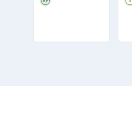
A+
A
Funzione hotel tv attivabile
Internet tv
Sintonizzatore tv
Sintonizzatore digitale terr
Sistema di ricezione terrest
Sintonizzatore digitale satel
Sistema di ricezione satellit
Funzione pip
Audio
Dolby