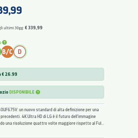
39,99
€ 339,99
li ultimi 30gg:
o
B/C
D
a € 26.99
gozio
DISPONIBILE
UF675V: un nuovo standard di alta definizione per una
 precedenti. 4K Ultra HD di LG è il futuro dell'immagine
do una risoluzione quattro volte maggiore rispetto al Full
ccabili e immagini incredibilmente vivide. L'IPS garantisce
possibili, ed é in grado di ridurre la distorsione dei colori