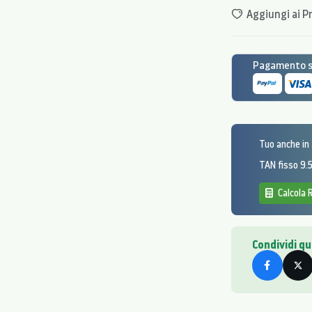
garantendo colori rea
Aggiungi ai Pr
pannelli LCD.
Pagamento si
Tuo anche in
TAN fisso 9
Calcola 
Condividi q