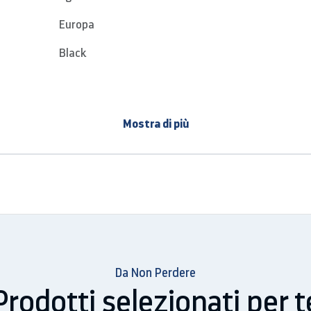
Europa
Black
m)
906
Mostra di più
(mm)
906
mm)
216
 (mm)
56.7
584
m)
524
Da Non Perdere
9.100
Prodotti selezionati per t