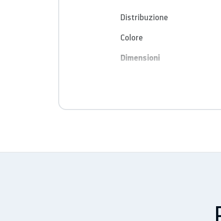
Distribuzione
Colore
Dimensioni
Larghezza con supporto (m
Larghezza senza supporto 
Profondità con supporto (
Profondità senza supporto
Altezza con supporto (mm)
Altezza senza supporto (m
Peso (gr)
Display