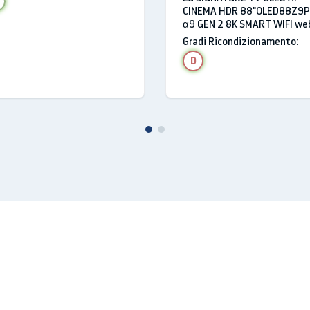
CINEMA HDR 88"OLED88Z9P
α9 GEN 2 8K SMART WIFI we
No
4.5 HDMI USB BLUETOOTH
Gradi Ricondizionamento:
No
D
estre
Si
re
DVB-T2/C
litare
Sì
are
DVBS2
No
Dolby Digital Plus