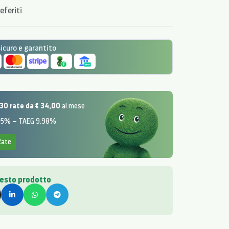
listici da ogni angolazione rispetto a tutti gli altri
eferiti
curo e garantito
30 rate da € 34,00
al mese
.55% – TAEG 9.98%
Rate
uesto prodotto