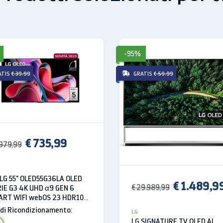
40
ne Led
Sì
-95%
4K Ultra HD
ATIS
€ 39.99
GRATIS
€ 59.99
3840 x 2160
16:9
Multi
€ 735,99
900 PMI
.979,99
LED
LG 55" OLED55G36LA OLED
No
€ 1.489,9
€ 29.989,99
IE G3 4K UHD α9 GEN 6
ART WIFI webOS 23 HDR10
B HDMI
di Ricondizionamento:
LG
LG SIGNATURE TV OLED AI
o
Black