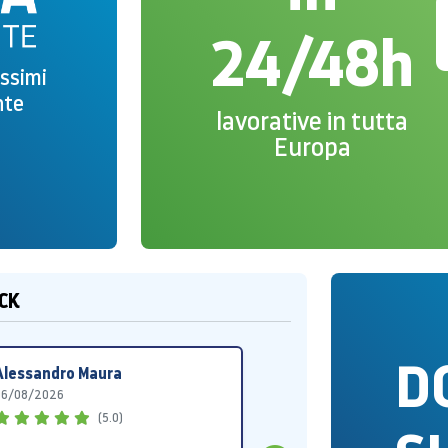
24/48h
issimi
nte
lavorative in tutta
Europa
ACK
D
Alessandro Maura
Bp
06/08/2026
30
(5.0)