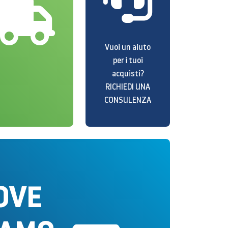
Vuoi un aiuto
per i tuoi
acquisti?
RICHIEDI UNA
CONSULENZA
OVE
ointStore
Ilar
/07/2026
29/0
(5.0)