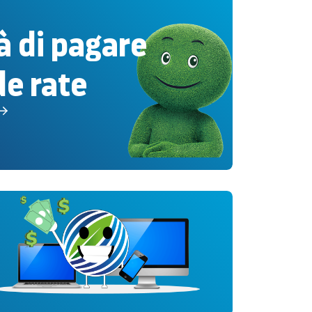
tà di pagare
e rate