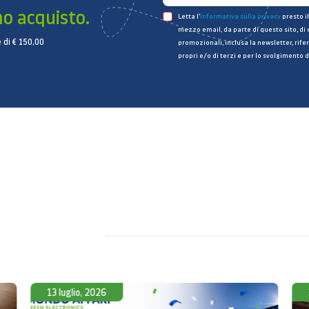
mo acquisto.
Letta l’
informativa sulla privacy
presto il
mezzo email, da parte di questo sito, di
 di € 150,00
promozionali, inclusa la newsletter, rifer
propri e/o di terzi e per lo svolgimento d
13 luglio, 2026