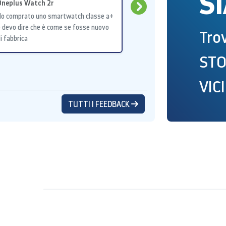
S
Oneplus Watch 2r
CL
Ho comprato uno smartwatch classe a+
TUTTO
 devo dire che è come se fosse nuovo
BU
Trov
i fabbrica
...
STO
VIC
TUTTI I FEEDBACK