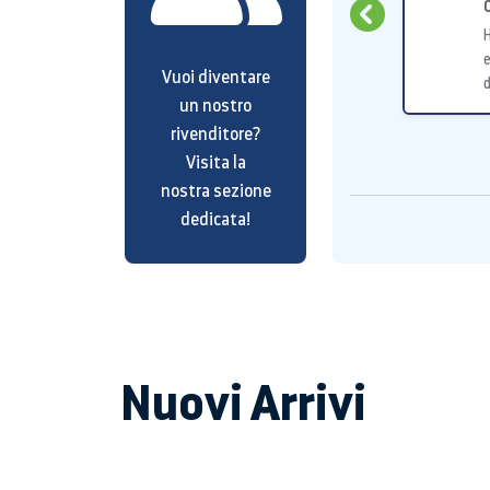
s24fe e s23fe
tutto come concordato
e
Vuoi diventare
d
un nostro
rivenditore?
Visita la
nostra sezione
dedicata!
Nuovi Arrivi