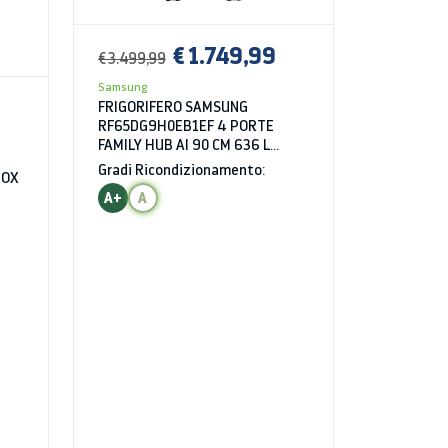
€ 1.749,99
€ 3.499,99
Samsung
FRIGORIFERO SAMSUNG
RF65DG9H0EB1EF 4 PORTE
FAMILY HUB AI 90 CM 636 L
BEVERAGE CENTER INOX
Gradi Ricondizionamento:
NOX
SPAZZOLATO DISPLAY
A+
A
DISPENSER LIBERA
INSTALLAZIONE CLASS E