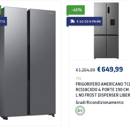
-46%
TIS
€ 40.00
€ 79.99
€ 649,99
€ 1.204,99
TCL
FRIGORIFERO AMERICANO TC
RC518CXD0 4 PORTE 190 CM 
L NO FROST DISPENSER LIBE
INSTALLAZIONE INOX CLASSE
Gradi Ricondizionamento:
A+