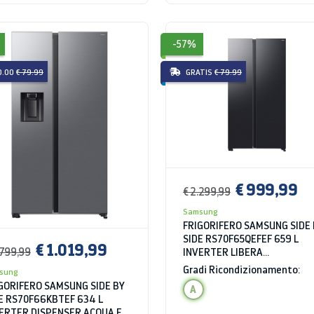
-57%
0.00
€ 79.99
GRATIS
€ 79.99
€ 999,99
€ 2.299,99
Samsung
FRIGORIFERO SAMSUNG SIDE
SIDE RS70F65QEFEF 659 L
€ 1.019,99
.799,99
INVERTER LIBERA
INSTALLAZIONE WIFI NERO
Gradi Ricondizionamento:
sung
CLASSE E
GORIFERO SAMSUNG SIDE BY
A
E RS70F66KBTEF 634 L
ERTER DISPENSER ACQUA E