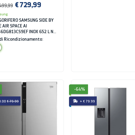
€ 729,99
.499,99
sung
GORIFERO SAMSUNG SIDE BY
E AIR SPACE AI
6DG813CS9EF INOX 652 L NO
ST DIGITAL INVERTER
di Ricondizionamento:
ERA INSTALLAZIONE CLASSE C
-64%
0.00
€ 79.99
+ € 79.99