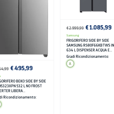
€ 1.085,99
€ 2.999,99
Samsung
FRIGORIFERO SIDE BY SIDE
SAMSUNG RS80F66KBTWS I
634 L DISPENSER ACQUA E
GHIACCIO LIBERA
Gradi Ricondizionamento:
INSTALLAZIONE CLASSE B
A
€ 495,99
64,99
o
GORIFERO BEKO SIDE BY SIDE
5323XPN 532 L NO FROST
ERTER LIBERA
TALLAZIONE INOX CLASSE D
di Ricondizionamento: