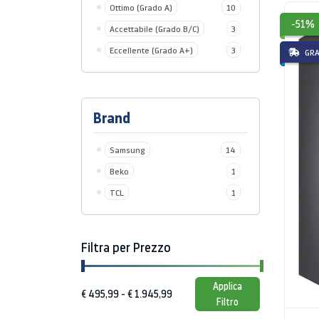
Ottimo (Grado A)
10
-51%
Accettabile (Grado B/C)
3
Eccellente (Grado A+)
3
GRA
Brand
Samsung
14
Beko
1
TCL
1
Filtra per Prezzo
Applica
Filtro