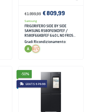
€ 809,99
€ 1.999,99
Samsung
FRIGORIFERO SIDE BY SIDE
SAMSUNG RS80F65KDFEF /
RS80F66KBFEF 640 L NO FROST
INVERTER DISPENSER ACQUA E
Gradi Ricondizionamento:
GHIACCIO LIBERA
A
B/C
INSTALLAZIONE GRAFITE / NERO
CLASSE D
-50%
GRATIS
€ 79.99