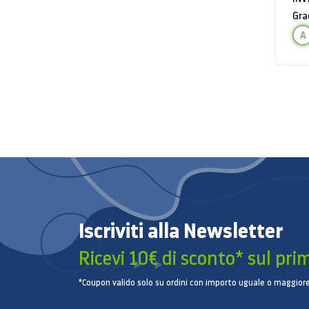
GHI
Gra
INS
A
CLA
Iscriviti alla Newsletter
Ricevi 10€ di sconto* sul pri
*Coupon valido solo su ordini con importo uguale o maggiore