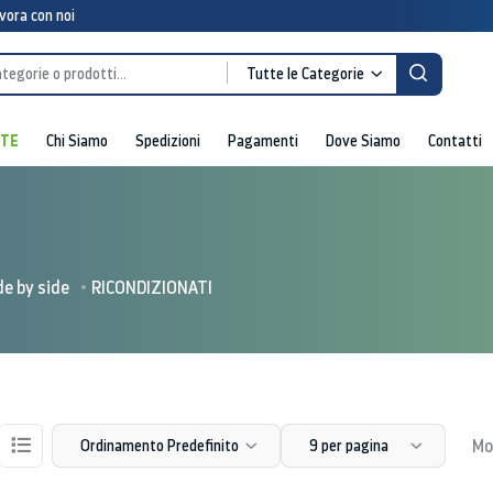
vora con noi
Tutte le Categorie
RTE
Chi Siamo
Spedizioni
Pagamenti
Dove Siamo
Contatti
de by side
RICONDIZIONATI
Mos
Ordinamento Predefinito
9 per pagina