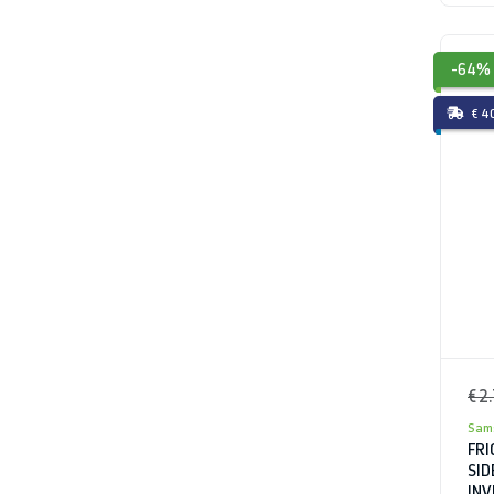
-64%
€ 4
€ 2
Sam
FRI
SID
INV