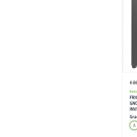
€ 8
Bek
FRI
GNO
INV
INS
Gra
A