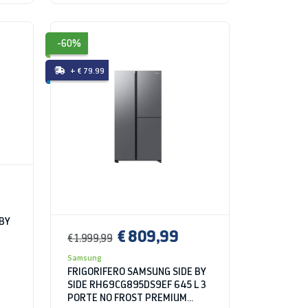
-60%
+ € 79.99
 BY
€ 809,99
€ 1.999,99
Samsung
FRIGORIFERO SAMSUNG SIDE BY
SIDE RH69CG895DS9EF 645 L 3
PORTE NO FROST PREMIUM