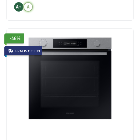
A+
A
-46%
GRATIS
€ 39.99