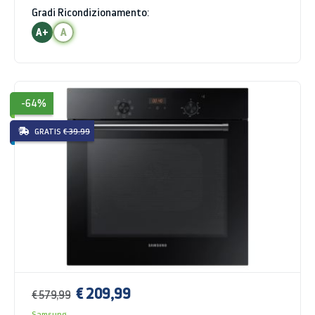
Gradi Ricondizionamento:
A+
A
-64%
GRATIS
€ 39.99
€ 209,99
€ 579,99
Samsung