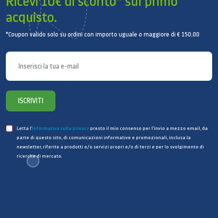
Ricevi 10€ di sconto* sul primo
acquisto.
*Coupon valido solo su ordini con importo uguale o maggiore di € 150,00
ISCRIVITI
Letta l’
informativa sulla privacy
presto il mio consenso per l’invio a mezzo email, da
parte di questo sito, di comunicazioni informative e promozionali, inclusa la
newsletter, riferite a prodotti e/o servizi propri e/o di terzi e per lo svolgimento di
ricerche di mercato.