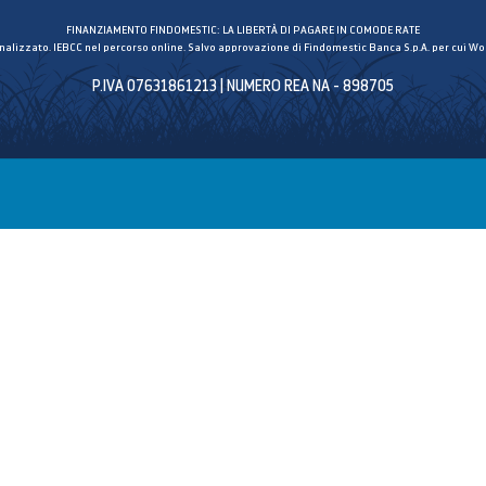
FINANZIAMENTO FINDOMESTIC: LA LIBERTÀ DI PAGARE IN COMODE RATE
inalizzato. IEBCC nel percorso online. Salvo approvazione di Findomestic Banca S.p.A. per cui Wor
P.IVA 07631861213 | NUMERO REA NA - 898705