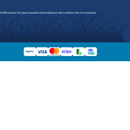
ld Business Srl opera quale intermediario del credito, non in esclusiva.