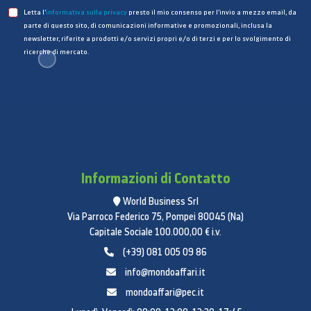
Letta l’
informativa sulla privacy
presto il mio consenso per l’invio a mezzo email, da
parte di questo sito, di comunicazioni informative e promozionali, inclusa la
newsletter, riferite a prodotti e/o servizi propri e/o di terzi e per lo svolgimento di
ricerche di mercato.
Informazioni di Contatto
World Business Srl
Via Parroco Federico 75, Pompei 80045 (Na)
Capitale Sociale 100.000,00 € i.v.
(+39) 081 005 09 86
info@mondoaffari.it
mondoaffari@pec.it