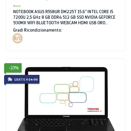
Asus
NOTEBOOK ASUS R558UR DM225T 15.6" INTEL CORE I5
7200U 2,5 GHz 8 GB DDR4 512 GB SSD NVIDIA GEFORCE
930MX WIFI BLUETOOTH WEBCAM HDMI USB ORO
WINDOWS 10 HOME
Gradi Ricondizionamento:
B/C
-23%
GRATIS
€ 14.99