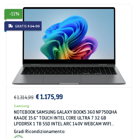
-11%
GRATIS
€ 14.99
€ 1.175,99
€ 1.314,99
Samsung
NOTEBOOK SAMSUNG GALAXY BOOK5 360 NP750QHA
KA4DE 15.6" TOUCH INTEL CORE ULTRA 7 32 GB
LPDDR5X 1 TB SSD INTEL ARC 140V WEBCAM WIFI
BLUETOOTH WINDOWS 11 HOME GRIGIO
Gradi Ricondizionamento: