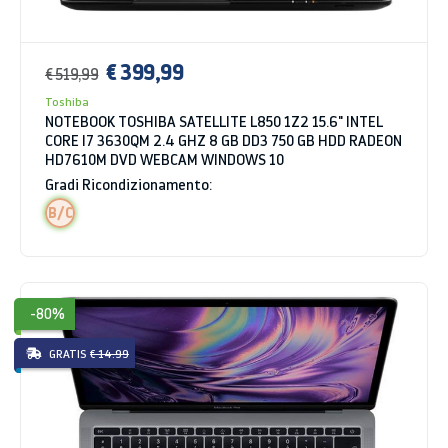
€ 399,99
€ 519,99
Toshiba
NOTEBOOK TOSHIBA SATELLITE L850 1Z2 15.6" INTEL
CORE I7 3630QM 2.4 GHZ 8 GB DD3 750 GB HDD RADEON
HD7610M DVD WEBCAM WINDOWS 10
Gradi Ricondizionamento:
B/C
-80%
GRATIS
€ 14.99