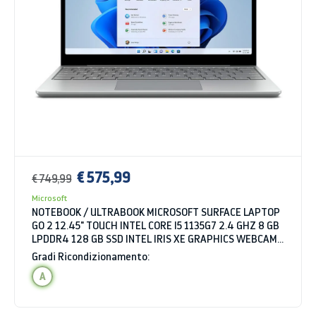
€ 575,99
€ 749,99
Microsoft
NOTEBOOK / ULTRABOOK MICROSOFT SURFACE LAPTOP
GO 2 12.45" TOUCH INTEL CORE I5 1135G7 2.4 GHZ 8 GB
LPDDR4 128 GB SSD INTEL IRIS XE GRAPHICS WEBCAM
WINDOWS 11 HOME
Gradi Ricondizionamento:
A