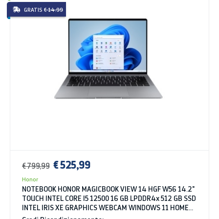
GRATIS
€ 14.99
€ 525,99
€ 799,99
Honor
NOTEBOOK HONOR MAGICBOOK VIEW 14 HGF W56 14.2"
TOUCH INTEL CORE I5 12500 16 GB LPDDR4x 512 GB SSD
INTEL IRIS XE GRAPHICS WEBCAM WINDOWS 11 HOME
SPACE GRAY