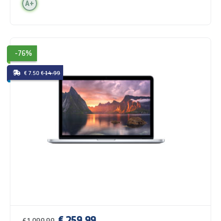
A+
-76%
€ 7.50
€ 14.99
€ 259,99
€ 1.099,99